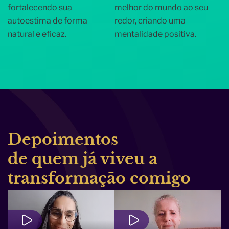
fortalecendo sua
melhor do mundo ao seu
autoestima de forma
redor, criando uma
natural e eficaz.
mentalidade positiva.
Depoimentos
de quem já viveu a
transformação comigo