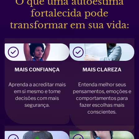
O que uma autoestima
fortalecida pode
transformar em sua vida:
MAIS CONFIANÇA
MAIS CLAREZA
Aprenda a acreditar mais
Entenda melhor seus
em si mesmo e tome
pensamentos, emoções e
decisões com mais
comportamentos para
segurança.
fazer escolhas mais
conscientes.